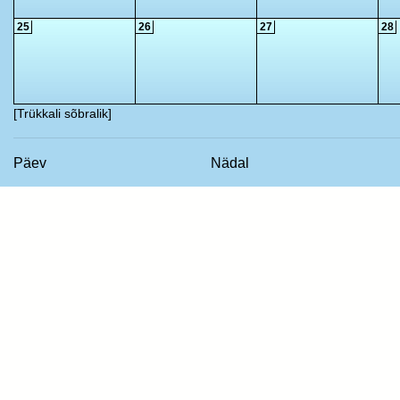
25
26
27
28
[Trükkali sõbralik]
Päev
Nädal