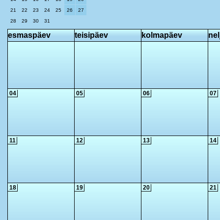
21
22
23
24
25
26
27
28
29
30
31
esmaspäev
teisipäev
kolmapäev
ne
04
05
06
07
11
12
13
14
18
19
20
21