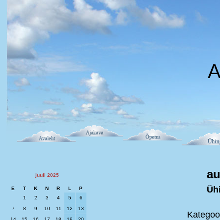
A
au
juuli 2025
Üh
E
T
K
N
R
L
P
1
2
3
4
5
6
7
8
9
10
11
12
13
Kategoo
14
15
16
17
18
19
20