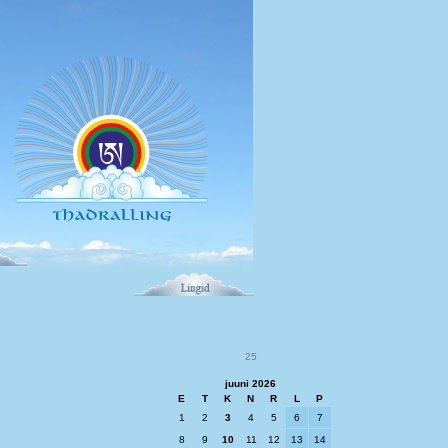
25
juuni 2026
E
T
K
N
R
L
P
1
2
3
4
5
6
7
8
9
10
11
12
13
14