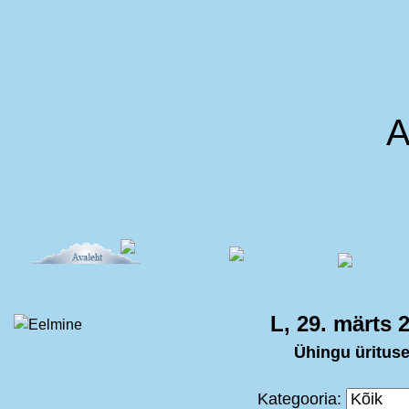
A
L, 29. märts 
Ühingu üritus
Kategooria: