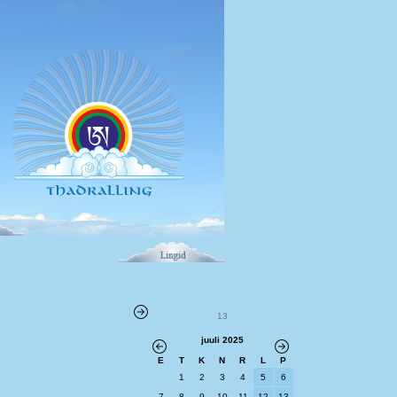
13
juuli 2025
E
T
K
N
R
L
P
1
2
3
4
5
6
7
8
9
10
11
12
13