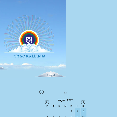
16
august 2025
E
T
K
N
R
L
P
1
2
3
4
5
6
7
8
9
10