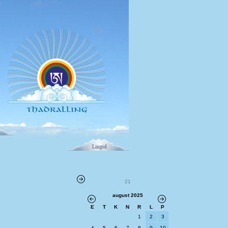
21
august 2025
E
T
K
N
R
L
P
1
2
3
4
5
6
7
8
9
10